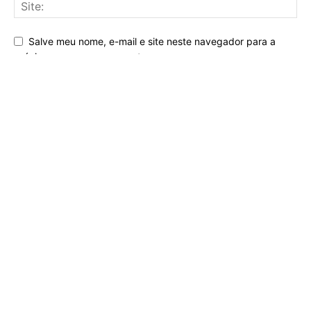
Salve meu nome, e-mail e site neste navegador para a
próxima vez que eu comentar.
Facebook
Instagram
X
Pinterest
Entre em contato com a Basefitness
Sobre Nós
Missão e Valores
Qualidade do Conteúdo
Bibliografias
Equipe de Revisão
Termos de Uso
Política de Privacidade
Mapa do Site
© 2026. Uso deste site implica na aceitação dos nossos Termos de uso e
da Política de Privacidade. A Basefitness apresenta links patrocinados,