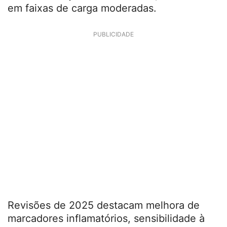
O que a ciência já confirma
A literatura recente reforça que mulheres
colhem ganhos cardiorrespiratórios,
metabólicos, ósseos e cognitivos com
treino de força bem conduzido, inclusive
em faixas de carga moderadas.
PUBLICIDADE