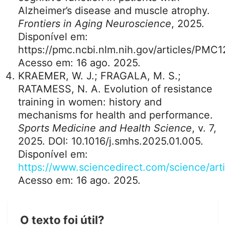
Fontes consultadas
OKEOWO, Alexis. Scared to Start
Strength Training? I Was Too.
Vogue
, 15