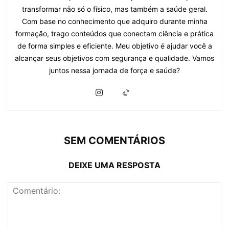
Acesso em: 16 ago. 2025.
KRAEMER, W. J.; FRAGALA, M. S.;
RATAMESS, N. A. Evolution of resistance
training in women: history and
mechanisms for health and performance.
Sports Medicine and Health Science
, v. 7,
2025. DOI: 10.1016/j.smhs.2025.01.005.
Disponível em:
https://www.sciencedirect.com/science/ar
Acesso em: 16 ago. 2025.
O texto foi útil?
Sim
0