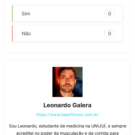
ago. 2025. Disponível em:
https://www.vogue.com/article/strength-
training-women
. Acesso em: 16 ago.
2025.
MRUCZYK, K. et al. The Impact of
Physical Activity on Metabolic Health and
Inflammation.
Metabolites
, v. 15, n. 7,
2025. Disponível em:
https://www.mdpi.com/2218-
1989/15/7/420
. Acesso em: 16 ago. 2025.
LI, W. et al. Research progress on
resistance exercise therapy for improving
cognitive function in patients with
Alzheimer’s disease and muscle atrophy.
Frontiers in Aging Neuroscience
, 2025.
Disponível em:
https://pmc.ncbi.nlm.nih.gov/articles/PMC1