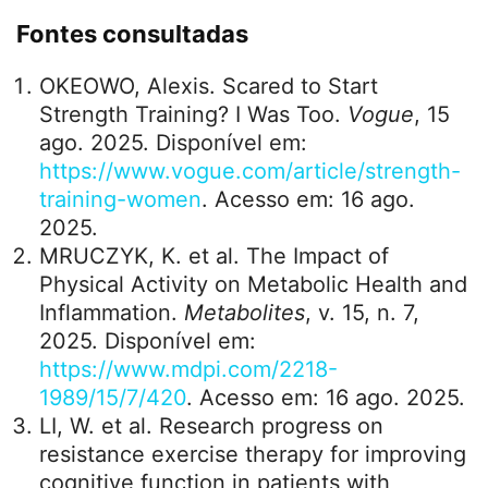
Mulheres que incluem treino resistido
tendem a preservar massa magra, proteger
densidade mineral óssea e carregar
benefícios para o humor e para a clareza
mental. A mensagem central do relato da
Vogue não é sobre ”perder ou ganhar” algo
no corpo, mas sobre ganhar controle do
próprio processo, aprender a progredir de
modo sustentável e transformar rotina,
postura e cabeça a partir de decisões
repetidas com paciência.
PUBLICIDADE