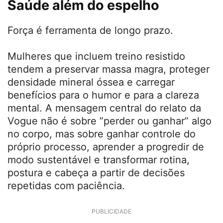
repetições “na reserva”, garantindo
execução estável.
Mantenha o que você já ama
: Pilates,
caminhada, bike leve, desde que não
inviabilizem a recuperação.
Registre o treino
: anote cargas,
repetições, sensação de esforço; celebre
progressos pequenos.
Procure referências seguras
: instruções
claras, ajuste postural simples,
movimentos dentro de amplitude
controlada.
Saúde além do espelho
Força é ferramenta de longo prazo.