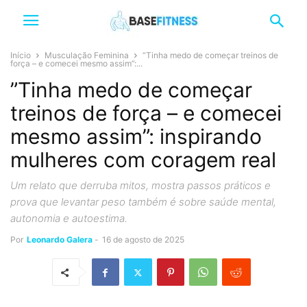
Início
Musculação Feminina
”Tinha medo de começar treinos de
força – e comecei mesmo assim”:...
”Tinha medo de começar
treinos de força – e comecei
mesmo assim”: inspirando
mulheres com coragem real
Um relato que derruba mitos, mostra passos práticos e
prova que levantar peso também é sobre saúde mental,
autonomia e autoestima.
Por
Leonardo Galera
-
16 de agosto de 2025