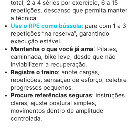
O recado é direto: não é obrigatório treinar
pesado desde o primeiro dia; é essencial
treinar de forma progressiva, com técnica e
frequência suficientes para gerar
adaptação.
Como começar sem travar
Escolha movimentos base
:
agachamentos, empurrar, puxar, levantar
do chão.
Adote progressão simples
: duas a três
sessões por semana, 6 a 10 exercícios no
total, 2 a 4 séries por exercício, 6 a 15
repetições, descanso que permita manter
a técnica.
Use o RPE como bússola
: pare com 1 a 3