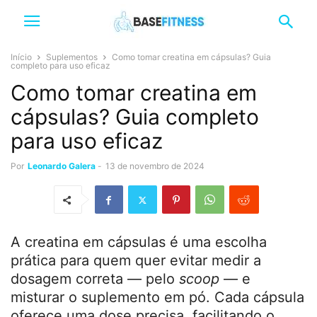
Início
Suplementos
Como tomar creatina em cápsulas? Guia
completo para uso eficaz
Como tomar creatina em
cápsulas? Guia completo
para uso eficaz
Por
Leonardo Galera
-
13 de novembro de 2024
A creatina em cápsulas é uma escolha
prática para quem quer evitar medir a
dosagem correta — pelo
scoop
— e
misturar o suplemento em pó. Cada cápsula
oferece uma dose precisa, facilitando o