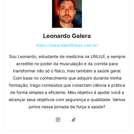
Texto relacionado: Descubra qual é o
melhor tipo de creatina
Últimas dicas
Para usar a creatina em cápsulas
eficazmente, siga a dosagem recomendada
(3 a 5 gramas diárias) conforme indicado no
rótulo do produto, tome-a com água e, se
possível, em horários estratégicos, como
antes ou após o treino.
Manter-se bem hidratado e ser consistente
na suplementação são essenciais para
melhores resultados.
PUBLICIDADE