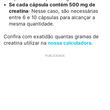
quantas cápsulas tomar.
Número de cápsulas por dia
Se cada cápsula contém 1 grama de
creatina
: São necessárias de 3 a 5
cápsulas ao dia para atingir a dose ideal.
Se cada cápsula contém 500 mg de
creatina
: Nesse caso, são necessárias
entre 6 e 10 cápsulas para alcançar a
mesma quantidade.
Confira com exatidão quantas gramas de
creatina utilizar na
nossa calculadora.
PUBLICIDADE