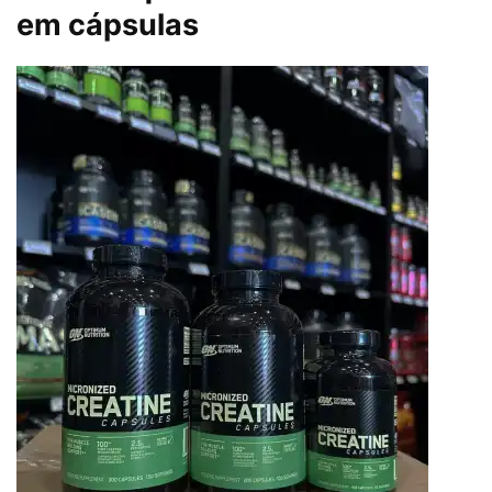
Com ou sem saturação de creatina?
Alguns usuários preferem iniciar com uma
saturação de creatina
, consumindo 20
gramas de creatina por dia (divididas em 4
doses de 5 gramas) por 5 a 7 dias, para
saturar rapidamente os músculos. Nessa
fase, você tomará uma quantidade maior de
cápsulas e, após essa etapa, pode reduzir
para a dose de manutenção de 3 a 5
gramas diárias.
Como e quando tomar creatina
em cápsulas