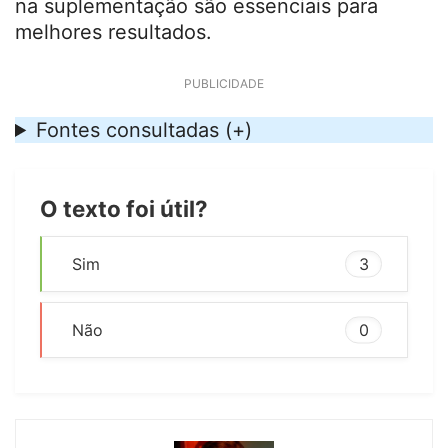
Benefícios e dicas para usar
creatina em cápsulas
Praticidade
: As cápsulas são fáceis de
transportar e ideais para suplementação
prática e discreta.
Hidratação
: A creatina retém água nos
músculos, então é fundamental se manter
hidratado para potencializar os efeitos e
evitar desidratação.
Consistência
: A creatina é mais eficaz
quando tomada diariamente. Tomar
regularmente, inclusive nos dias sem
treino, garante os melhores resultados.