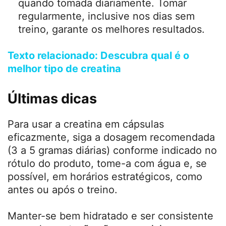
Brasil, com a quantidade diária
recomendada para atingir 3 gramas:
Creatina Max Titanium
: 1 cápsula de 1g
— 3 cápsulas para 3g diários. Valor
aproximado: R$ 0,30 por cápsula.
Creatina Black Skull
: 750 mg por cápsula
— 4 cápsulas para atingir 3g. Valor
aproximado: R$ 0,45 por cápsula.
Creatina Integralmedica
: 1g por cápsula
— 3 cápsulas para a dose de 3g diários.
Valor aproximado: R$ 0,35 por cápsula.
Essas marcas são reconhecidas pela
qualidade e oferecem praticidade,
especialmente para quem busca
controlar a dose com precisão.