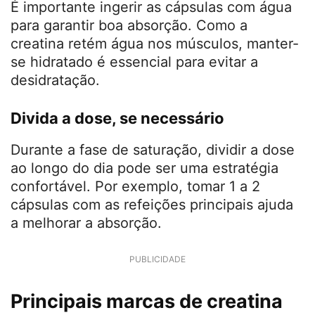
A creatina em cápsulas pode ser tomada
em qualquer horário do dia, pois seus
efeitos são cumulativos. No entanto, muitas
pessoas optam por consumir em momentos
estratégicos:
Antes do treino
: Para potencializar o
desempenho muscular.
Após o treino
: Para melhorar a
recuperação e a absorção, especialmente
quando consumida com carboidratos.
É importante ingerir as cápsulas com água
para garantir boa absorção. Como a
creatina retém água nos músculos, manter-
se hidratado é essencial para evitar a